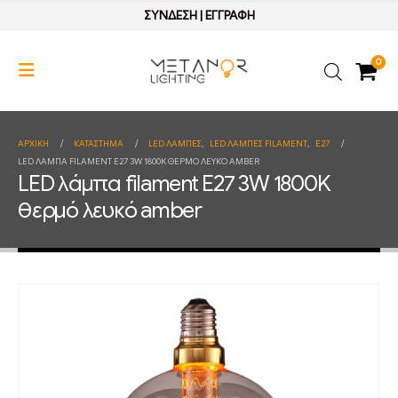
ΣΥΝΔΕΣΗ
|
ΕΓΓΡΑΦΗ
0
ΑΡΧΙΚΉ
ΚΑΤΆΣΤΗΜΑ
LED ΛΑΜΠΕΣ
,
LED ΛΑΜΠΕΣ FILAMENT
,
E27
LED ΛΆΜΠΑ FILAMENT E27 3W 1800K ΘΕΡΜΌ ΛΕΥΚΌ AMBER
LED λάμπα filament E27 3W 1800K
θερμό λευκό amber