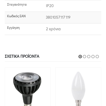
Στεγανότητα
IP20
Κωδικός EAN
3801057117119
Εγγύηση
2 χρόνια
ΣΧΕΤΙΚΆ ΠΡΟΪΌΝΤΑ