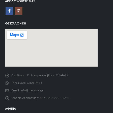
ΑΚΟΛΟΥΘΉΣΤΕ ΜΑΣ
ΘΕΣΣΑΛΟΝΊΚΗ
Διεύθυνση:
Κωλέττη και Καβάλας 2, 54627
Τηλέφωνο:
2310517496
Email:
info@metanor.gr
Ωράριο Λειτουργίας:
ΔΕΥ-ΠΑΡ: 8:30 - 16:30
ΑΘΉΝΑ