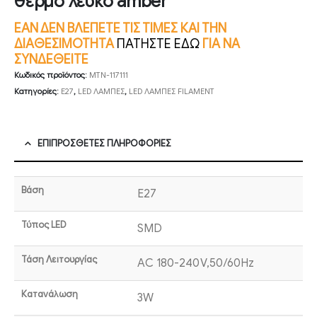
θερμό λευκό amber
ΕΑΝ ΔΕΝ ΒΛΕΠΕΤΕ ΤΙΣ ΤΙΜΕΣ ΚΑΙ ΤΗΝ
ΔΙΑΘΕΣΙΜΟΤΗΤΑ
ΠΑΤΗΣΤΕ ΕΔΩ
ΓΙΑ ΝΑ
ΣΥΝΔΕΘΕΙΤΕ
Κωδικός προϊόντος:
MTN-117111
Κατηγορίες:
E27
,
LED ΛΑΜΠΕΣ
,
LED ΛΑΜΠΕΣ FILAMENT
ΕΠΙΠΡΌΣΘΕΤΕΣ ΠΛΗΡΟΦΟΡΊΕΣ
Βάση
E27
Τύπος LED
SMD
Τάση Λειτουργίας
AC 180-240V,50/60Hz
Κατανάλωση
3W