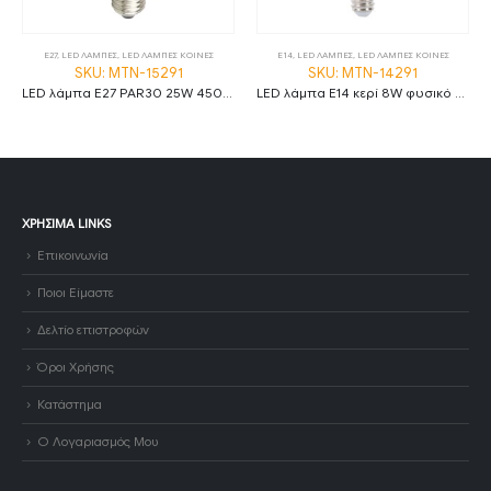
E27
,
LED ΛΑΜΠΕΣ
,
LED ΛΑΜΠΕΣ ΚΟΙΝΕΣ
E14
,
LED ΛΑΜΠΕΣ
,
LED ΛΑΜΠΕΣ ΚΟΙΝΕΣ
SKU: MTN-15291
SKU: MTN-14291
LED λάμπα E27 PAR30 25W 4500K φυσικό λευκό
LED λάμπα E14 κερί 8W φυσικό λευκό 4500K MTN-14291
ΧΡΉΣΙΜΑ LINKS
Επικοινωνία
Ποιοι Είμαστε
Δελτίο επιστροφών
Όροι Χρήσης
Κατάστημα
Ο Λογαριασμός Μου