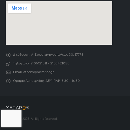
Διεύθυνση:
Λ. Κωνσταντινουπόλεως 30, 17778
Τηλέφωνο:
2105121011 - 2103421050
Email:
athens@metanor.gr
Ωράριο Λειτουργίας:
ΔΕΥ-ΠΑΡ: 8:30 - 16:30
© Copyright 2025. All Rights Reserved.