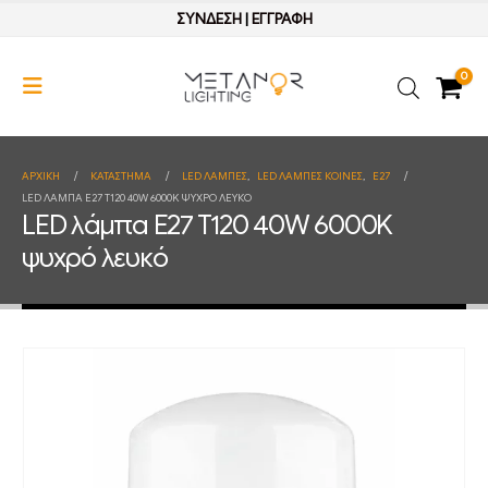
ΣΥΝΔΕΣΗ
|
ΕΓΓΡΑΦΗ
0
ΑΡΧΙΚΉ
ΚΑΤΆΣΤΗΜΑ
LED ΛΑΜΠΕΣ
,
LED ΛΑΜΠΕΣ ΚΟΙΝΕΣ
,
E27
LED ΛΆΜΠΑ E27 T120 40W 6000K ΨΥΧΡΌ ΛΕΥΚΌ
LED λάμπα E27 T120 40W 6000K
ψυχρό λευκό