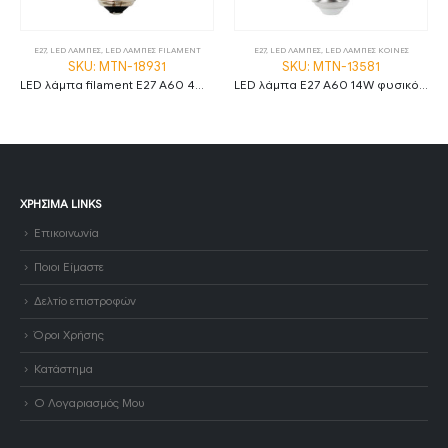
E27
,
LED ΛΑΜΠΕΣ
,
LED ΛΑΜΠΕΣ FILAMENT
E27
,
LED ΛΑΜΠΕΣ
,
LED ΛΑΜΠΕΣ ΚΟΙΝΕΣ
SKU: MTN-18931
SKU: MTN-13581
LED λάμπα filament E27 A60 4W 2700K θερμό λευκό amber και διάφανο
LED λάμπα E27 A60 14W φυσικό λευκό 4500K MTN-13581
ΧΡΉΣΙΜΑ LINKS
Επικοινωνία
Ποιοι Είμαστε
Δελτίο επιστροφών
Όροι Χρήσης
Κατάστημα
Ο Λογαριασμός Μου