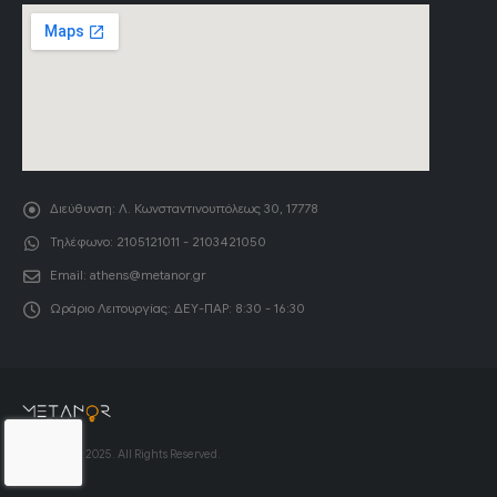
Διεύθυνση:
Λ. Κωνσταντινουπόλεως 30, 17778
Τηλέφωνο:
2105121011 - 2103421050
Email:
athens@metanor.gr
Ωράριο Λειτουργίας:
ΔΕΥ-ΠΑΡ: 8:30 - 16:30
© Copyright 2025. All Rights Reserved.