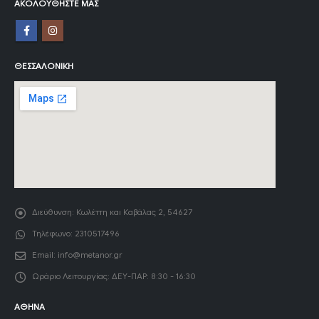
ΑΚΟΛΟΥΘΉΣΤΕ ΜΑΣ
ΘΕΣΣΑΛΟΝΊΚΗ
Διεύθυνση:
Κωλέττη και Καβάλας 2, 54627
Τηλέφωνο:
2310517496
Email:
info@metanor.gr
Ωράριο Λειτουργίας:
ΔΕΥ-ΠΑΡ: 8:30 - 16:30
ΑΘΉΝΑ