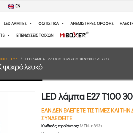
Ο
EN
LED ΛΑΜΠΕΣ
ΦΩΤΙΣΤΙΚΑ
ΑΝΕΜΙΣΤΗΡΕΣ ΟΡΟΦΗΣ
ΗΛΕΚΤ
TS
ΕΠΕΝΔΥΣΕΙΣ ΤΟΙΧΩΝ
ΙΝΕΣ
,
E27
LED ΛΆΜΠΑ E27 T100 30W 6000K ΨΥΧΡΌ ΛΕΥΚΌ
 ψυχρό λευκό
LED λάμπα E27 T100 3
ΕΑΝ ΔΕΝ ΒΛΕΠΕΤΕ ΤΙΣ ΤΙΜΕΣ ΚΑΙ ΤΗ
ΣΥΝΔΕΘΕΙΤΕ
Κωδικός προϊόντος:
MTN-118931