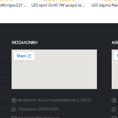
LED λάμπα με αισθητήρα E27 A60 7W 4500K φυσικό λευκό
LED spot GU10 7W ψυχρό λευκό 6400K VT-1515670
ΘΕΣΣΑΛΟΝΊΚΗ
ΑΘ
Διεύθυνση:
Κωλέττη και Καβάλας 2, 54627
Τηλέφωνο:
2310517496