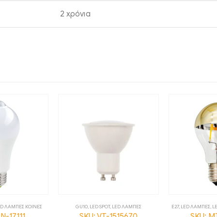
2 χρόνια
ED ΛΑΜΠΕΣ ΚΟΙΝΕΣ
GU10
,
LED SPOT
,
LED ΛΑΜΠΕΣ
E27
,
LED ΛΑΜΠΕΣ
,
L
N-17111
SKU: VT-1515670
SKU: M