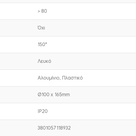
> 80
Όχι
150°
Λευκό
Αλουμίνιο, Πλαστικό
Ø100 x 165mm
IP20
3801057118932