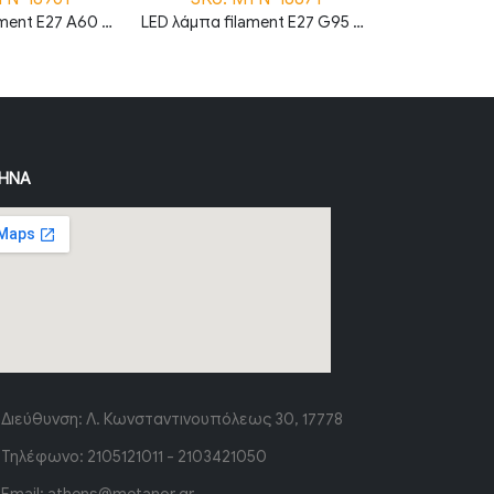
LED λάμπα filament E27 A60 7W 2700K θερμό λευκό amber και διάφανο
LED λάμπα filament E27 G95 4W 2700K θερμό λευκό ασημί και διάφανο
ΉΝΑ
Διεύθυνση:
Λ. Κωνσταντινουπόλεως 30, 17778
Τηλέφωνο:
2105121011 - 2103421050