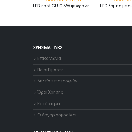
LED λάμπα filament E27 BD200 8W 1800K θερμό λευκό amber dimmable
LED spot GU10 6W ψυχρό λευκό 6000K 120° dimmable
ΧΡΉΣΙΜΑ LINKS
Επικοινωνία
Ποιοι Είμαστε
Δελτίο επιστροφών
Όροι Χρήσης
Κατάστημα
Ο Λογαριασμός Μου