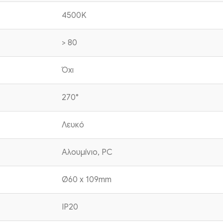
4500K
> 80
Όχι
270°
Λευκό
Αλουμίνιο, PC
Ø60 x 109mm
IP20