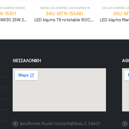
ED ΛΑΜΠΕΣ ΚΟΙΝΕΣ
150CM
,
LED ΛΑΜΠΕΣ
,
LED ΛΑΜΠΕΣ Τ8
E27
,
LED ΛΑΜΠΕΣ
,
L
N-15301
SKU: MTN-155481
SKU: M
LED λάμπα E27 PAR30 25W 2700K θερμό λευκό
LED λάμπα T8 rotatable 150CM 22W 3000K φυσικό λευκό high lumen
ΘΕΣΣΑΛΟΝΊΚΗ
ΑΘ
Διεύθυνση:
Κωλέττη και Καβάλας 2, 54627