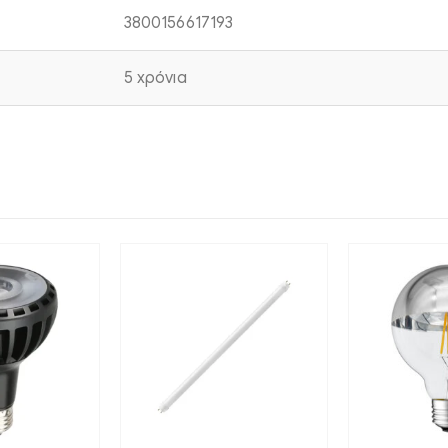
3800156617193
5 χρόνια