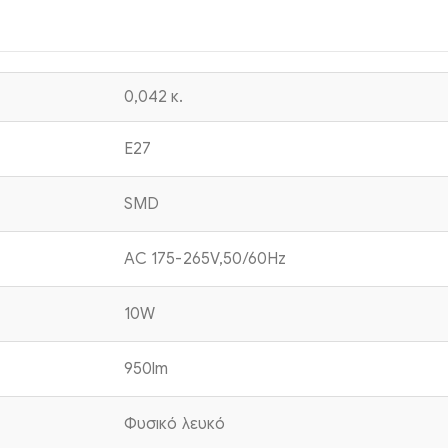
0,042 κ.
E27
SMD
AC 175-265V,50/60Hz
10W
950lm
Φυσικό λευκό