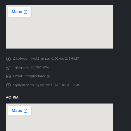
Διεύθυνση:
Κωλέττη και Καβάλας 2, 54627
Τηλέφωνο:
2310517496
Email:
info@metanor.gr
Ωράριο Λειτουργίας:
ΔΕΥ-ΠΑΡ: 8:30 - 16:30
ΑΘΉΝΑ