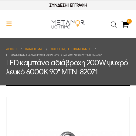
ΣΥΝΔΕΣΗ
|
ΕΓΓΡΑΦΗ
0
ΑΡΧΙΚΉ
ΚΑΤΆΣΤΗΜΑ
ΦΩΤΙΣΤΙΚΑ
,
LED ΚΑΜΠΑΝΕΣ
LED ΚΑΜΠΆΝΑ ΑΔΙΆΒΡΟΧΗ 200W ΨΥΧΡΌ ΛΕΥΚΌ 6000K 90° MTN-82071
LED καμπάνα αδιάβροχη 200W ψυχρό
λευκό 6000K 90° MTN-82071