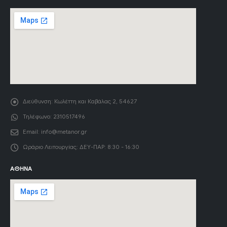
Διεύθυνση:
Κωλέττη και Καβάλας 2, 54627
Τηλέφωνο:
2310517496
Email:
info@metanor.gr
Ωράριο Λειτουργίας:
ΔΕΥ-ΠΑΡ: 8:30 - 16:30
ΑΘΉΝΑ