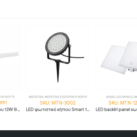
Α ΕΞΩΤΕΡΙΚΟΥ ΧΩΡΟΥ
60X60
,
LED PANELS
,
ΦΩΤΙΣΤΙΚΑ
ΦΩΤΙΣΤΙΚΑ
,
LED Φ
TN-3002
SKU: MTN-127711
SKU: M
LED φωτιστικό κήπου Smart 15W RGB+CCT IP66 MTN-3002
LED backlit panel χωνευτό 60×60 36W 6000K ψυχρό λευκό 120lm/W