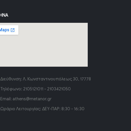
ΉΝΑ
Διεύθυνση:
Λ. Κωνσταντινουπόλεως 30, 17778
Τηλέφωνο:
2105121011 - 2103421050
Email:
athens@metanor.gr
Ωράριο Λειτουργίας:
ΔΕΥ-ΠΑΡ: 8:30 - 16:30