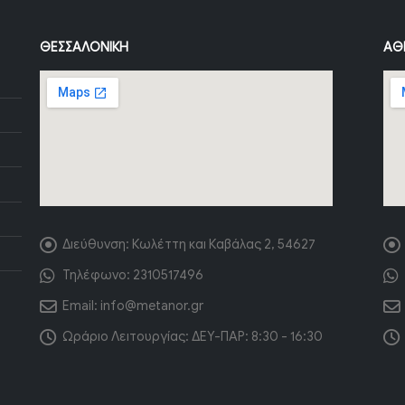
ΘΕΣΣΑΛΟΝΊΚΗ
ΑΘ
Διεύθυνση:
Κωλέττη και Καβάλας 2, 54627
Τηλέφωνο:
2310517496
Email:
info@metanor.gr
Ωράριο Λειτουργίας:
ΔΕΥ-ΠΑΡ: 8:30 - 16:30