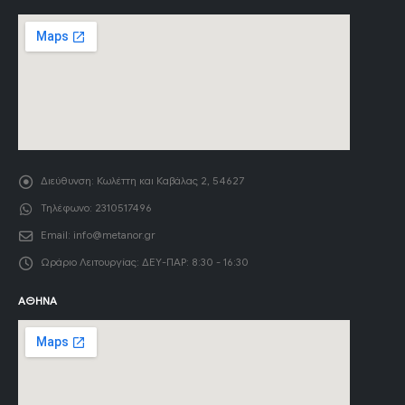
Διεύθυνση:
Κωλέττη και Καβάλας 2, 54627
Τηλέφωνο:
2310517496
Email:
info@metanor.gr
Ωράριο Λειτουργίας:
ΔΕΥ-ΠΑΡ: 8:30 - 16:30
ΑΘΉΝΑ