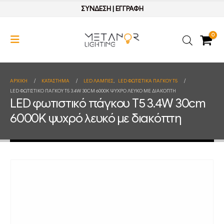
ΣΥΝΔΕΣΗ
|
ΕΓΓΡΑΦΗ
0
ΑΡΧΙΚΉ
ΚΑΤΆΣΤΗΜΑ
LED ΛΑΜΠΕΣ
,
LED ΦΩΤΙΣΤΙΚΑ ΠΑΓΚΟΥ T5
LED ΦΩΤΙΣΤΙΚΌ ΠΆΓΚΟΥ T5 3.4W 30CM 6000K ΨΥΧΡΌ ΛΕΥΚΌ ΜΕ ΔΙΑΚΌΠΤΗ
LED φωτιστικό πάγκου T5 3.4W 30cm
6000K ψυχρό λευκό με διακόπτη