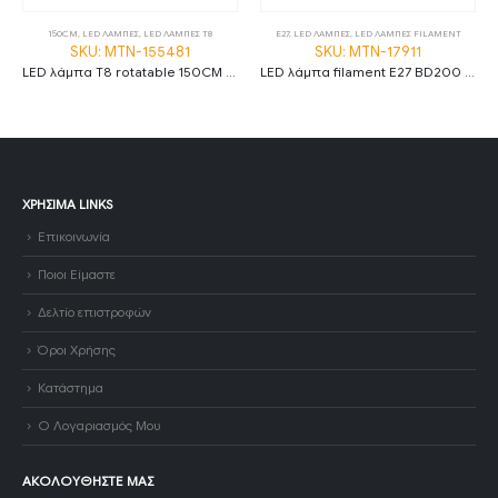
150CM
,
LED ΛΑΜΠΕΣ
,
LED ΛΑΜΠΕΣ Τ8
E27
,
LED ΛΑΜΠΕΣ
,
LED ΛΑΜΠΕΣ FILAMENT
SKU: MTN-155481
SKU: MTN-17911
LED λάμπα T8 rotatable 150CM 22W 3000K φυσικό λευκό high lumen
LED λάμπα filament E27 BD200 8W 1800K θερμό λευκό amber dimmable
ΧΡΉΣΙΜΑ LINKS
Επικοινωνία
Ποιοι Είμαστε
Δελτίο επιστροφών
Όροι Χρήσης
Κατάστημα
Ο Λογαριασμός Μου
ΑΚΟΛΟΥΘΉΣΤΕ ΜΑΣ