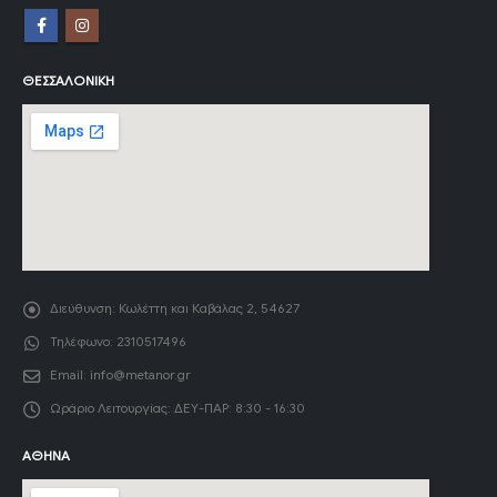
ΘΕΣΣΑΛΟΝΊΚΗ
Διεύθυνση:
Κωλέττη και Καβάλας 2, 54627
Τηλέφωνο:
2310517496
Email:
info@metanor.gr
Ωράριο Λειτουργίας:
ΔΕΥ-ΠΑΡ: 8:30 - 16:30
ΑΘΉΝΑ