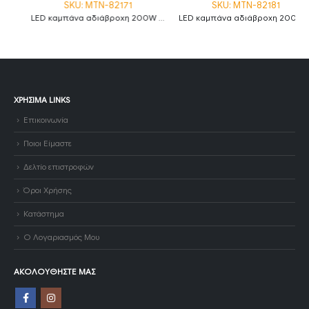
SKU: MTN-82171
SKU: MTN-82181
LED καμπάνα αδιάβροχη 200W ψυχρό λευκό 6000K 120° MTN-82171
LED καμπάνα αδιάβροχη 200W φυσικό λευκό 4500K 120° MTN-82181
ΧΡΉΣΙΜΑ LINKS
Επικοινωνία
Ποιοι Είμαστε
Δελτίο επιστροφών
Όροι Χρήσης
Κατάστημα
Ο Λογαριασμός Μου
ΑΚΟΛΟΥΘΉΣΤΕ ΜΑΣ