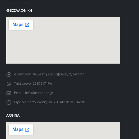
ΘΕΣΣΑΛΟΝΊΚΗ
Διεύθυνση:
Κωλέττη και Καβάλας 2, 54627
Τηλέφωνο:
2310517496
Email:
info@metanor.gr
Ωράριο Λειτουργίας:
ΔΕΥ-ΠΑΡ: 8:30 - 16:30
ΑΘΉΝΑ