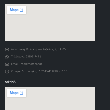
Διεύθυνση:
Κωλέττη και Καβάλας 2, 54627
Τηλέφωνο:
2310517496
Email:
info@metanor.gr
Ωράριο Λειτουργίας:
ΔΕΥ-ΠΑΡ: 8:30 - 16:30
ΑΘΉΝΑ