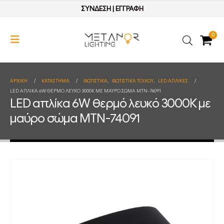
ΣΥΝΔΕΣΗ
|
ΕΓΓΡΑΦΗ
0
ΑΡΧΙΚΉ
ΚΑΤΆΣΤΗΜΑ
ΦΩΤΙΣΤΙΚΑ
,
ΦΩΤΙΣΤΙΚΑ ΤΟΙΧΟΥ
,
LED ΑΠΛΙΚΕΣ
LED ΑΠΛΊΚΑ 6W ΘΕΡΜΌ ΛΕΥΚΌ 3000Κ ΜΕ ΜΑΎΡΟ ΣΏΜΑ MTN-74091
LED απλίκα 6W θερμό λευκό 3000Κ με
μαύρο σώμα MTN-74091