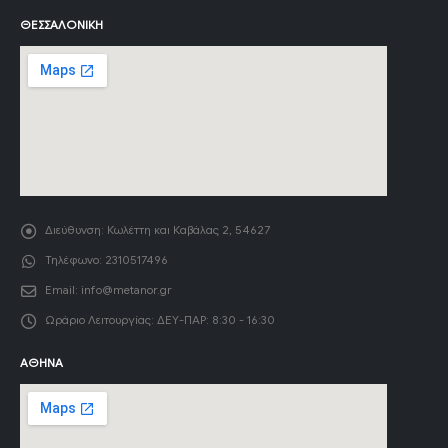
ΘΕΣΣΑΛΟΝΊΚΗ
Διεύθυνση:
Κωλέττη και Καβάλας 2, 54627
Τηλέφωνο:
2310517496
Email:
info@metanor.gr
Ωράριο Λειτουργίας:
ΔΕΥ-ΠΑΡ: 8:30 - 16:30
ΑΘΉΝΑ