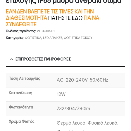
επιλογής IP65 μαύρο ανθρακί σώμα
ΕΑΝ ΔΕΝ ΒΛΕΠΕΤΕ ΤΙΣ ΤΙΜΕΣ ΚΑΙ ΤΗΝ
ΔΙΑΘΕΣΙΜΟΤΗΤΑ
ΠΑΤΗΣΤΕ ΕΔΩ
ΓΙΑ ΝΑ
ΣΥΝΔΕΘΕΙΤΕ
Κωδικός προϊόντος:
VT-3230501
Κατηγορίες:
ΦΩΤΙΣΤΙΚΑ
,
LED ΑΠΛΙΚΕΣ
,
ΦΩΤΙΣΤΙΚΑ ΤΟΙΧΟΥ
ΕΠΙΠΡΌΣΘΕΤΕΣ ΠΛΗΡΟΦΟΡΊΕΣ
Τάση Λειτουργίας
AC: 220-240V, 50/60Hz
Κατανάλωση
12W
Φωτεινότητα
732/804/780lm
Χρώμα Φωτός
Θερμό λευκό, Φυσικό λευκό,