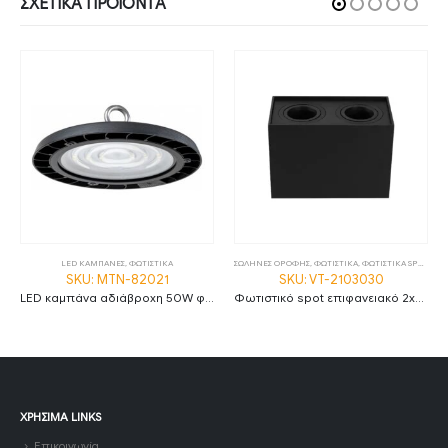
ΣΧΕΤΙΚΆ ΠΡΟΪΌΝΤΑ
LED ΚΑΜΠΑΝΕΣ
,
ΦΩΤΙΣΤΙΚΑ
ΣΩΛΗΝΕΣ ΟΡΟΦΗΣ
,
ΦΩΤΙΣΤΙΚΑ
,
ΦΩΤΙΣΤΙΚΑ SPOT
SKU: MTN-82021
SKU: VT-2103030
LED καμπάνα αδιάβροχη 50W φυσικό λευκό 4500K 90° MTN-82021
Φωτιστικό spot επιφανειακό 2xGU10 τετράγωνο με μαύρο σώμα
ΧΡΉΣΙΜΑ LINKS
Επικοινωνία