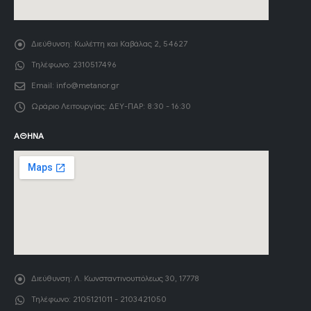
Διεύθυνση:
Κωλέττη και Καβάλας 2, 54627
Τηλέφωνο:
2310517496
Email:
info@metanor.gr
Ωράριο Λειτουργίας:
ΔΕΥ-ΠΑΡ: 8:30 - 16:30
ΑΘΉΝΑ
Διεύθυνση:
Λ. Κωνσταντινουπόλεως 30, 17778
Τηλέφωνο:
2105121011 - 2103421050