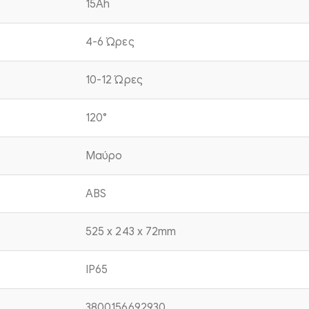
15Ah
4-6 Ώρες
10-12 Ώρες
120°
Μαύρο
ABS
525 x 243 x 72mm
IP65
3800156692930