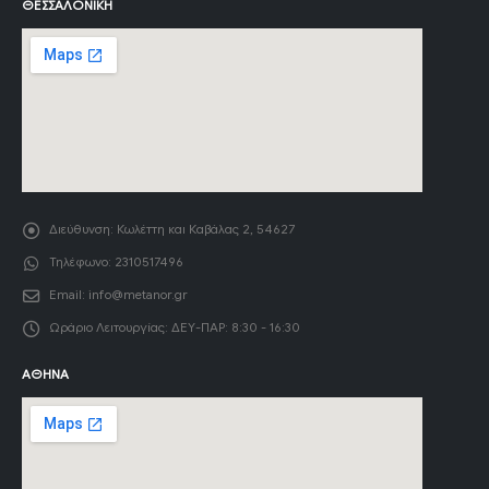
ΘΕΣΣΑΛΟΝΊΚΗ
Διεύθυνση:
Κωλέττη και Καβάλας 2, 54627
Τηλέφωνο:
2310517496
Email:
info@metanor.gr
Ωράριο Λειτουργίας:
ΔΕΥ-ΠΑΡ: 8:30 - 16:30
ΑΘΉΝΑ