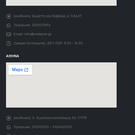
Διεύθυνση:
Κωλέττη και Καβάλας 2, 54627
Τηλέφωνο:
2310517496
Email:
info@metanor.gr
Ωράριο Λειτουργίας:
ΔΕΥ-ΠΑΡ: 8:30 - 16:30
ΑΘΉΝΑ
Διεύθυνση:
Λ. Κωνσταντινουπόλεως 30, 17778
Τηλέφωνο:
2105121011 - 2103421050