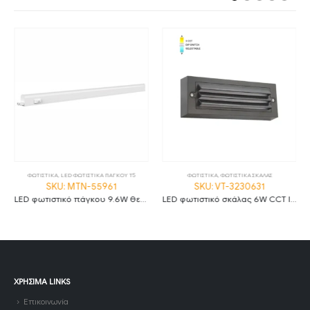
,
ΦΩΤΙΣΤΙΚΑ
ΦΩΤΙΣΤΙΚΑ
,
LED ΦΩΤΙΣΤΙΚΑ ΠΑΓΚΟΥ T5
ΦΩΤΙΣΤΙΚΑ
,
ΦΩΤΙΣΤΙΚΑ ΣΚΑΛΑΣ
SKU: MTN-55961
SKU: VT-3230631
LED φωτιστικό πάγκου 9.6W θερμό λευκό 3000K με διακόπτη 90cm MTN-55961
LED φωτιστικό σκάλας 6W CCT IP65 ανθρακί
ΧΡΉΣΙΜΑ LINKS
Επικοινωνία