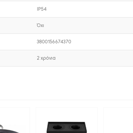
IP54
Όχι
3800156674370
2 χρόνια