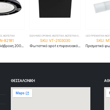
ΕΣ
,
ΦΩΤΙΣΤΙΚΑ
ΣΩΛΗΝΕΣ ΟΡΟΦΗΣ
,
ΦΩΤΙΣΤΙΚΑ
,
ΦΩΤΙΣΤΙΚΑ SPOT
LED ΠΡΙΣΜΑΤΙΚΑ ΦΩΤ
N-82181
SKU: VT-2103030
SKU: M
LED καμπάνα αδιάβροχη 200W φυσικό λευκό 4500K 120° MTN-82181
Φωτιστικό spot επιφανειακό 2xGU10 τετράγωνο με μαύρο σώμα
ΘΕΣΣΑΛΟΝΊΚΗ
ΑΘ