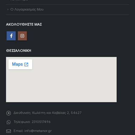
Ο Λογαριασμός Μου
ΑΚΟΛΟΥΘΉΣΤΕ ΜΑΣ
ΘΕΣΣΑΛΟΝΊΚΗ
Διεύθυνση:
Κωλέττη και Καβάλας 2, 54627
Τηλέφωνο:
2310517496
Email:
info@metanor.gr