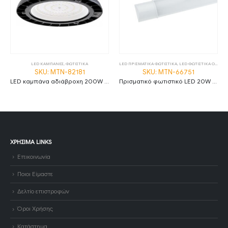
LED ΚΑΜΠΑΝΕΣ
,
ΦΩΤΙΣΤΙΚΑ
LED ΠΡΙΣΜΑΤΙΚΑ ΦΩΤΙΣΤΙΚΑ
,
LED ΦΩΤΙΣΤΙΚΑ ΟΡΟΦΗΣ
SKU: MTN-82181
SKU: MTN-66751
LED καμπάνα αδιάβροχη 200W φυσικό λευκό 4500K 120° MTN-82181
Πρισματικό φωτιστικό LED 20W 4000K φυσικό λευκό 60cm IP20 MTN-66751
ΧΡΉΣΙΜΑ LINKS
Επικοινωνία
Ποιοι Είμαστε
Δελτίο επιστροφών
Όροι Χρήσης
Κατάστημα