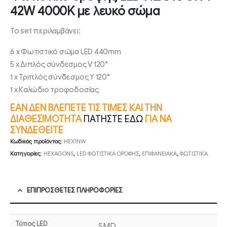
42W 4000K με λευκό σώμα
Το set περιλαμβάνει:
6 x Φωτιστικό σώμα LED 440mm
5 x Διπλός σύνδεσμος V 120°
1 x Τριπλός σύνδεσμος Y 120°
1 x Καλώδιο τροφοδοσίας
ΕΑΝ ΔΕΝ ΒΛΕΠΕΤΕ ΤΙΣ ΤΙΜΕΣ ΚΑΙ ΤΗΝ
ΔΙΑΘΕΣΙΜΟΤΗΤΑ
ΠΑΤΗΣΤΕ ΕΔΩ
ΓΙΑ ΝΑ
ΣΥΝΔΕΘΕΙΤΕ
Κωδικός προϊόντος:
HEX1NW
Κατηγορίες:
HEXAGONS
,
LED ΦΩΤΙΣΤΙΚΑ ΟΡΟΦΗΣ
,
ΕΠΙΦΑΝΕΙΑΚΑ
,
ΦΩΤΙΣΤΙΚΑ
ΕΠΙΠΡΌΣΘΕΤΕΣ ΠΛΗΡΟΦΟΡΊΕΣ
Τύπος LED
SMD