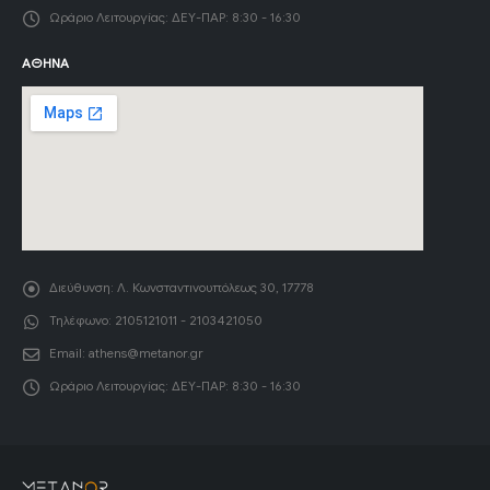
Ωράριο Λειτουργίας:
ΔΕΥ-ΠΑΡ: 8:30 - 16:30
ΑΘΉΝΑ
Διεύθυνση:
Λ. Κωνσταντινουπόλεως 30, 17778
Τηλέφωνο:
2105121011 - 2103421050
Email:
athens@metanor.gr
Ωράριο Λειτουργίας:
ΔΕΥ-ΠΑΡ: 8:30 - 16:30