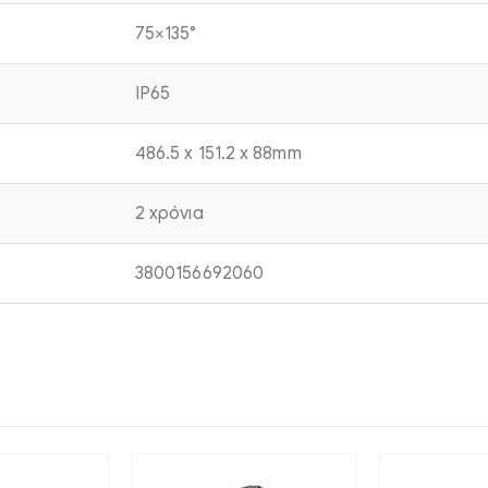
75×135°
IP65
486.5 x 151.2 x 88mm
2 χρόνια
3800156692060