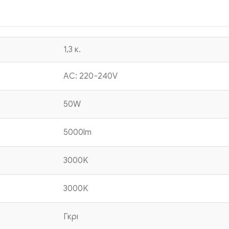
1,3 κ.
AC: 220-240V
50W
5000lm
3000K
3000K
Γκρι