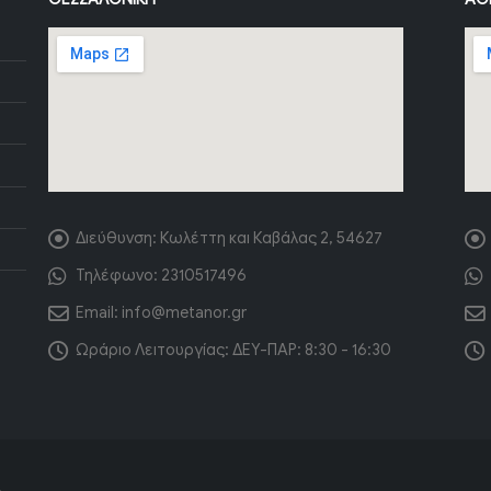
Διεύθυνση:
Κωλέττη και Καβάλας 2, 54627
Τηλέφωνο:
2310517496
Email:
info@metanor.gr
Ωράριο Λειτουργίας:
ΔΕΥ-ΠΑΡ: 8:30 - 16:30
.