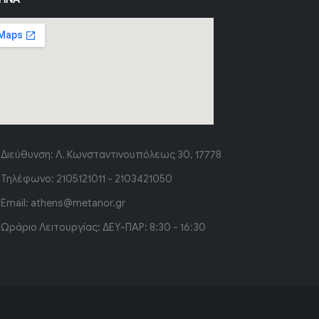
Διεύθυνση:
Λ. Κωνσταντινουπόλεως 30, 17778
Τηλέφωνο:
2105121011 - 2103421050
Email:
athens@metanor.gr
Ωράριο Λειτουργίας:
ΔΕΥ-ΠΑΡ: 8:30 - 16:30