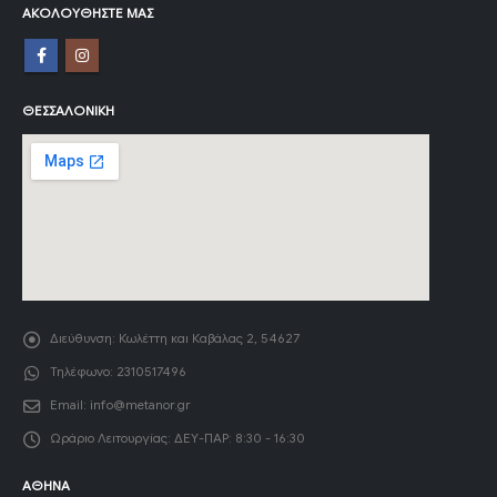
ΑΚΟΛΟΥΘΉΣΤΕ ΜΑΣ
ΘΕΣΣΑΛΟΝΊΚΗ
Διεύθυνση:
Κωλέττη και Καβάλας 2, 54627
Τηλέφωνο:
2310517496
Email:
info@metanor.gr
Ωράριο Λειτουργίας:
ΔΕΥ-ΠΑΡ: 8:30 - 16:30
ΑΘΉΝΑ