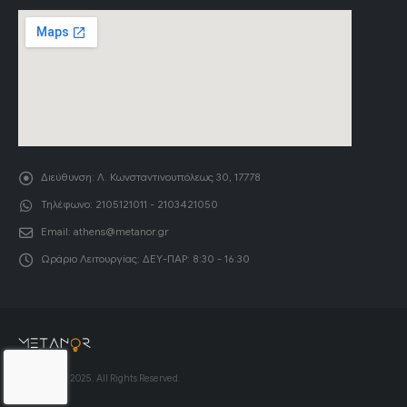
Διεύθυνση:
Λ. Κωνσταντινουπόλεως 30, 17778
Τηλέφωνο:
2105121011 - 2103421050
Email:
athens@metanor.gr
Ωράριο Λειτουργίας:
ΔΕΥ-ΠΑΡ: 8:30 - 16:30
© Copyright 2025. All Rights Reserved.