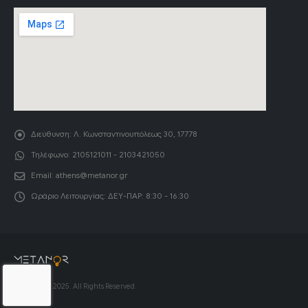
Διεύθυνση:
Λ. Κωνσταντινουπόλεως 30, 17778
Τηλέφωνο:
2105121011 - 2103421050
Email:
athens@metanor.gr
Ωράριο Λειτουργίας:
ΔΕΥ-ΠΑΡ: 8:30 - 16:30
© Copyright 2025. All Rights Reserved.