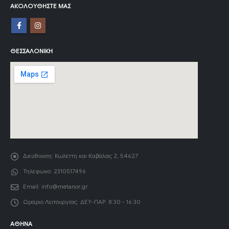
ΑΚΟΛΟΥΘΉΣΤΕ ΜΑΣ
ΘΕΣΣΑΛΟΝΊΚΗ
Διεύθυνση:
Κωλέττη και Καβάλας 2, 54627
Τηλέφωνο:
2310517496
Email:
info@metanor.gr
Ωράριο Λειτουργίας:
ΔΕΥ-ΠΑΡ: 8:30 - 16:30
ΑΘΉΝΑ