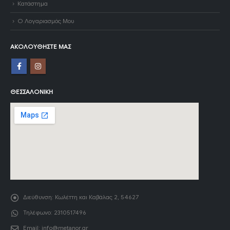
Κατάστημα
Ο Λογαριασμός Μου
ΑΚΟΛΟΥΘΉΣΤΕ ΜΑΣ
ΘΕΣΣΑΛΟΝΊΚΗ
Διεύθυνση:
Κωλέττη και Καβάλας 2, 54627
Τηλέφωνο:
2310517496
Email:
info@metanor.gr