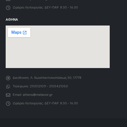
Ωράριο Λειτουργίας:
ΔΕΥ-ΠΑΡ: 8:30 - 16:30
ΑΘΉΝΑ
Διεύθυνση:
Λ. Κωνσταντινουπόλεως 30, 17778
Τηλέφωνο:
2105121011 - 2103421050
Email:
athens@metanor.gr
Ωράριο Λειτουργίας:
ΔΕΥ-ΠΑΡ: 8:30 - 16:30