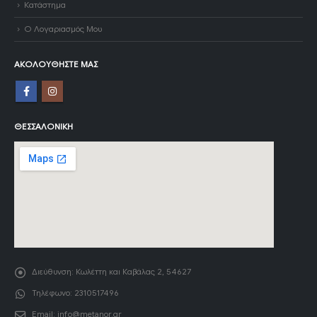
Κατάστημα
Ο Λογαριασμός Μου
ΑΚΟΛΟΥΘΉΣΤΕ ΜΑΣ
ΘΕΣΣΑΛΟΝΊΚΗ
Διεύθυνση:
Κωλέττη και Καβάλας 2, 54627
Τηλέφωνο:
2310517496
Email:
info@metanor.gr