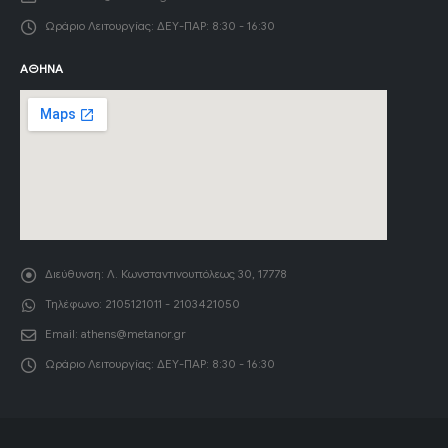
Ωράριο Λειτουργίας:
ΔΕΥ-ΠΑΡ: 8:30 - 16:30
ΑΘΉΝΑ
Διεύθυνση:
Λ. Κωνσταντινουπόλεως 30, 17778
Τηλέφωνο:
2105121011 - 2103421050
Email:
athens@metanor.gr
Ωράριο Λειτουργίας:
ΔΕΥ-ΠΑΡ: 8:30 - 16:30