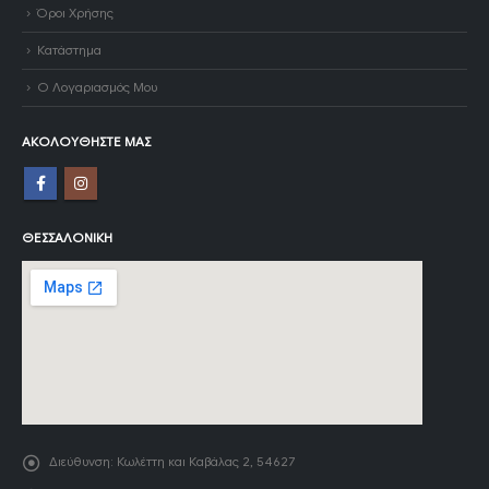
Όροι Χρήσης
Κατάστημα
Ο Λογαριασμός Μου
ΑΚΟΛΟΥΘΉΣΤΕ ΜΑΣ
ΘΕΣΣΑΛΟΝΊΚΗ
Διεύθυνση:
Κωλέττη και Καβάλας 2, 54627