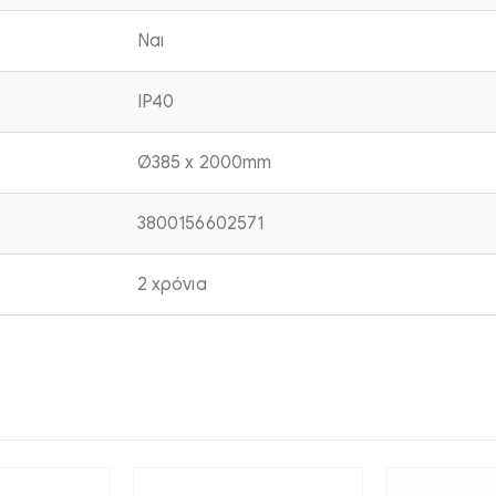
Ναι
IP40
Ø385 x 2000mm
3800156602571
2 χρόνια