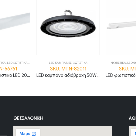
ΕΣ
,
ΦΩΤΙΣΤΙΚΑ
ΦΩΤΙΣΤΙΚΑ
,
LED ΦΩΤΙΣΤΙΚΑ ΠΑΓΚΟΥ T5
LED ΦΩΤΙΣΤΙΚΑ ΡΑΓΑΣ
N-82011
SKU: MTN-55961
SKU: M
LED καμπάνα αδιάβροχη 50W ψυχρό λευκό 6000K 90° MTN-82011
LED φωτιστικό πάγκου 9.6W θερμό λευκό 3000K με διακόπτη 90cm MTN-55961
ΘΕΣΣΑΛΟΝΊΚΗ
ΑΘ