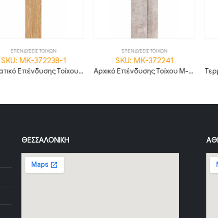
Σ ΤΟΙΧΩΝ
ΕΠΕΝΔΥΣΕΙΣ ΤΟΙΧΩΝ
ΕΠΕΝΔΥΣ
372238-1
SKU: MK-372241
SKU: M
Τερματικό Επένδυσης Τοίχου S-LINE Natural Oak
Αρχικό Επένδυσης Τοίχου M-LINE Concrete
ΘΕΣΣΑΛΟΝΊΚΗ
ΑΘ