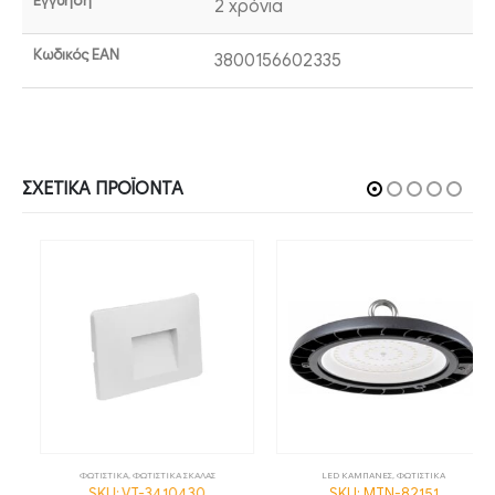
Εγγύηση
2 χρόνια
Κωδικός EAN
3800156602335
ΣΧΕΤΙΚΆ ΠΡΟΪΌΝΤΑ
ΦΩΤΙΣΤΙΚΑ
,
ΦΩΤΙΣΤΙΚΑ ΣΚΑΛΑΣ
LED ΚΑΜΠΑΝΕΣ
,
ΦΩΤΙΣΤΙΚΑ
SKU: VT-3410430
SKU: MTN-82151