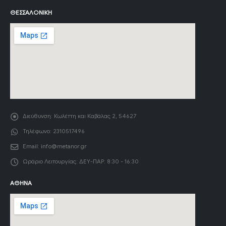
ΘΕΣΣΑΛΟΝΊΚΗ
Διεύθυνση:
Κωλέττη και Καβάλας 2, 54627
Τηλέφωνο:
2310517496
Email:
info@metanor.gr
Ωράριο Λειτουργίας:
ΔΕΥ-ΠΑΡ: 8:30 - 16:30
ΑΘΉΝΑ