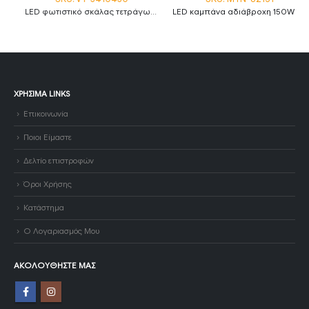
LED φωτιστικό σκάλας τετράγωνο 3W 3000K θερμό λευκό με λευκό σώμα IP65
LED καμπάνα αδιάβροχη 150W ψυχρό λευκό 6000K 120° MTN-82151
ΧΡΉΣΙΜΑ LINKS
Επικοινωνία
Ποιοι Είμαστε
Δελτίο επιστροφών
Όροι Χρήσης
Κατάστημα
Ο Λογαριασμός Μου
ΑΚΟΛΟΥΘΉΣΤΕ ΜΑΣ