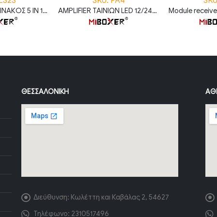
 LS2S
SKU: PA4
SKU
CONTROLLER ΠΙΝΑΚΟΣ 5 ΙΝ 1 RGB+CCT 2.4GHz (LS2S)
AMPLIFIER ΤΑΙΝΙΩΝ LED 12/24V 4 ΚΑΝΑΛΙΩΝ (PA4)
ΘΕΣΣΑΛΟΝΊΚΗ
ΑΘ
Διεύθυνση:
Κωλέττη και Καβάλας 2, 54627
Τηλέφωνο:
2310517496