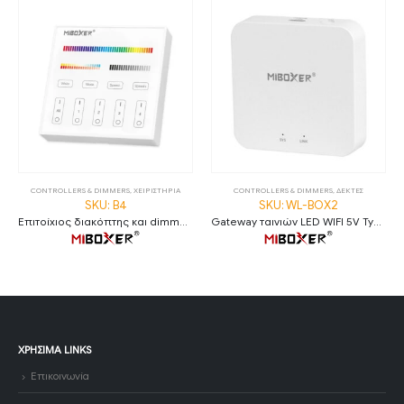
CONTROLLERS & DIMMERS
,
ΧΕΙΡΙΣΤΗΡΙΑ
CONTROLLERS & DIMMERS
,
ΔΕΚΤΕΣ
SKU: B4
SKU: WL-BOX2
Επιτοίχιος διακόπτης και dimmer LED RF με οθόνη αφής RGB+CCT 4 καναλιών 3V λευκός (B4)
Gateway ταινιών LED WIFI 5V Type-C (WL-BOX2)
ΧΡΉΣΙΜΑ LINKS
Επικοινωνία