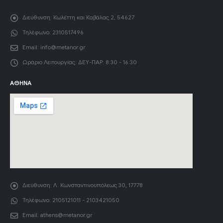
Διεύθυνση:
Κωλέττη και Καβάλας 2, 54627
Τηλέφωνο:
2310517496
Email:
info@metanor.gr
Ωράριο Λειτουργίας:
ΔΕΥ-ΠΑΡ: 8:30 - 16:30
ΑΘΉΝΑ
Διεύθυνση:
Λ. Κωνσταντινουπόλεως 30, 17778
Τηλέφωνο:
2105121011 - 2103421050
Email:
athens@metanor.gr