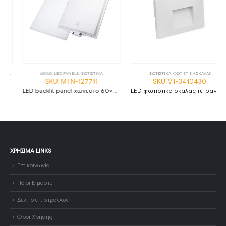
60X60
,
LED PANELS
,
ΦΩΤΙΣΤΙΚΑ
ΦΩΤΙΣΤΙΚΑ
,
ΦΩΤΙΣΤΙΚΑ ΣΚΑΛΑΣ
SKU: MTN-127711
SKU: VT-3410430
LED backlit panel χωνευτό 60×60 36W 6000K ψυχρό λευκό 120lm/W
LED φωτιστικό σκάλας τετράγωνο 3W 3000K θερμό λευκό με λευκό σώμα IP65
ΧΡΉΣΙΜΑ LINKS
Επικοινωνία
Ποιοι Είμαστε
Δελτίο επιστροφών
Όροι Χρήσης