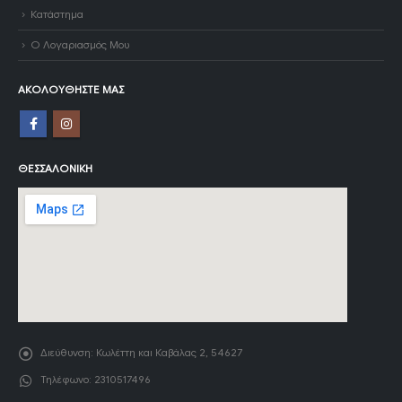
Κατάστημα
Ο Λογαριασμός Μου
ΑΚΟΛΟΥΘΉΣΤΕ ΜΑΣ
ΘΕΣΣΑΛΟΝΊΚΗ
Διεύθυνση:
Κωλέττη και Καβάλας 2, 54627
Τηλέφωνο:
2310517496