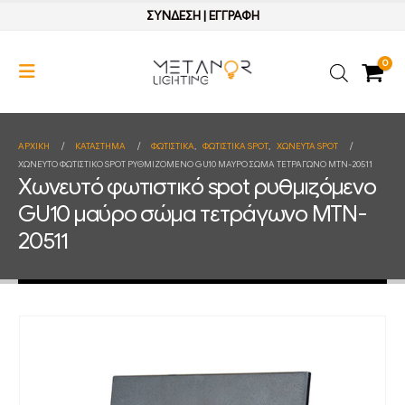
ΣΥΝΔΕΣΗ
|
ΕΓΓΡΑΦΗ
0
ΑΡΧΙΚΉ
ΚΑΤΆΣΤΗΜΑ
ΦΩΤΙΣΤΙΚΑ
,
ΦΩΤΙΣΤΙΚΑ SPOT
,
ΧΩΝΕΥΤΑ SPOT
ΧΩΝΕΥΤΌ ΦΩΤΙΣΤΙΚΌ SPOT ΡΥΘΜΙΖΌΜΕΝΟ GU10 ΜΑΎΡΟ ΣΏΜΑ ΤΕΤΡΆΓΩΝΟ MTN-20511
Χωνευτό φωτιστικό spot ρυθμιζόμενο
GU10 μαύρο σώμα τετράγωνο MTN-
20511