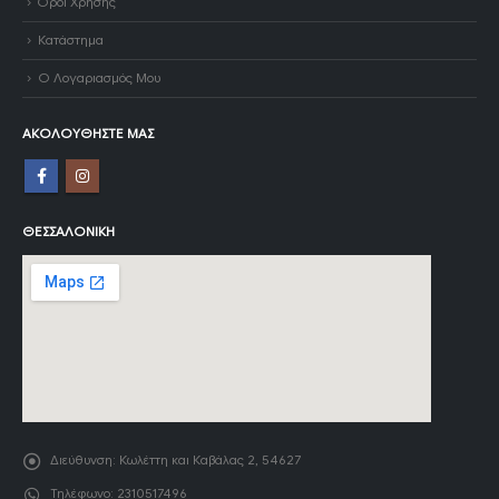
Όροι Χρήσης
Κατάστημα
Ο Λογαριασμός Μου
ΑΚΟΛΟΥΘΉΣΤΕ ΜΑΣ
ΘΕΣΣΑΛΟΝΊΚΗ
Διεύθυνση:
Κωλέττη και Καβάλας 2, 54627
Τηλέφωνο:
2310517496