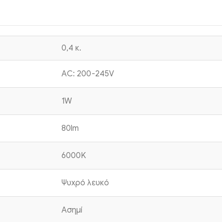
0,4 κ.
AC: 200-245V
1W
80lm
6000K
Ψυχρό λευκό
Ασημί