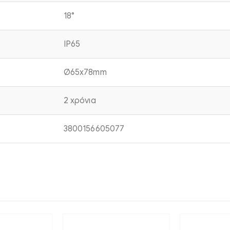
18°
IP65
Ø65x78mm
2 χρόνια
3800156605077