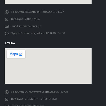
Διεύθυνση:
Κωλέττη και Καβάλας 2, 54627
Τηλέφωνο:
2310517496
Email:
info@metanor.gr
Ωράριο Λειτουργίας:
ΔΕΥ-ΠΑΡ: 8:30 - 16:30
ΑΘΉΝΑ
Διεύθυνση:
Λ. Κωνσταντινουπόλεως 30, 17778
Τηλέφωνο:
2105121011 - 2103421050
Email:
athens@metanor.gr