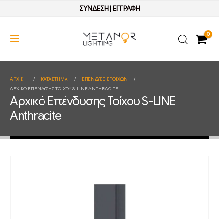
ΣΥΝΔΕΣΗ
|
ΕΓΓΡΑΦΗ
0
ΑΡΧΙΚΉ
ΚΑΤΆΣΤΗΜΑ
ΕΠΕΝΔΥΣΕΙΣ ΤΟΙΧΩΝ
ΑΡΧΙΚΌ ΕΠΈΝΔΥΣΗΣ ΤΟΊΧΟΥ S-LINE ANTHRACITE
Αρχικό Επένδυσης Τοίχου S-LINE
Anthracite