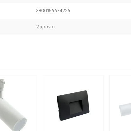
3800156674226
2 χρόνια