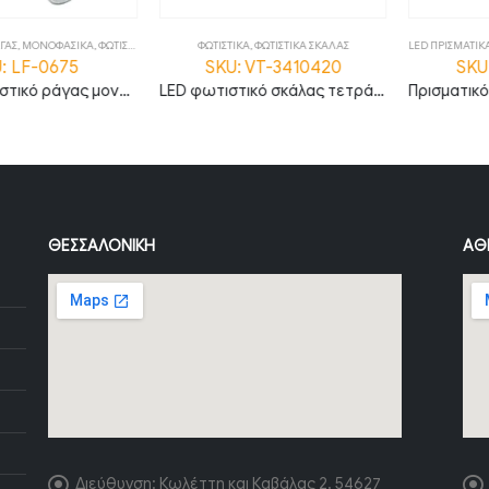
ΜΟΝΟΦΑΣΙΚΑ
,
ΦΩΤΙΣΤΙΚΑ
ΦΩΤΙΣΤΙΚΑ
,
ΦΩΤΙΣΤΙΚΑ ΣΚΑΛΑΣ
LED ΠΡΙΣΜΑΤΙΚΑ ΦΩΤ
F-0675
SKU: VT-3410420
SKU: M
Apollo φωτιστικό ράγας μονοφασικό LED COB 30W 4000Κ με λευκό σώμα
LED φωτιστικό σκάλας τετράγωνο 3W 3000K θερμό λευκό με μαύρο σώμα IP65
ΘΕΣΣΑΛΟΝΊΚΗ
ΑΘ
Διεύθυνση:
Κωλέττη και Καβάλας 2, 54627