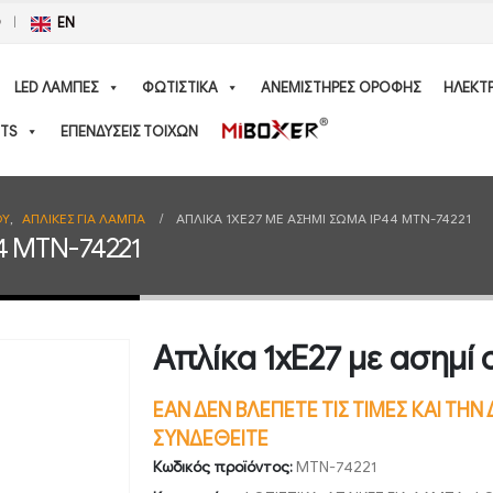
Ο
EN
LED ΛΑΜΠΕΣ
ΦΩΤΙΣΤΙΚΑ
ΑΝΕΜΙΣΤΗΡΕΣ ΟΡΟΦΗΣ
ΗΛΕΚΤ
TS
ΕΠΕΝΔΥΣΕΙΣ ΤΟΙΧΩΝ
ΟΥ
,
ΑΠΛΙΚΕΣ ΓΙΑ ΛΑΜΠΑ
ΑΠΛΊΚΑ 1XE27 ΜΕ ΑΣΗΜΊ ΣΏΜΑ IP44 MTN-74221
44 MTN-74221
Απλίκα 1xE27 με ασημί
ΕΑΝ ΔΕΝ ΒΛΕΠΕΤΕ ΤΙΣ ΤΙΜΕΣ ΚΑΙ ΤΗ
ΣΥΝΔΕΘΕΙΤΕ
Κωδικός προϊόντος:
MTN-74221