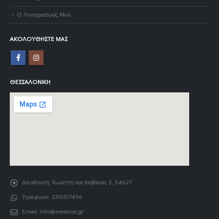
Ο Λογαριασμός Μου
ΑΚΟΛΟΥΘΉΣΤΕ ΜΑΣ
ΘΕΣΣΑΛΟΝΊΚΗ
Διεύθυνση:
Κωλέττη και Καβάλας 2, 54627
Τηλέφωνο:
2310517496
Email:
info@metanor.gr