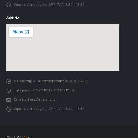
Ωράριο Λειτουργίας:
ΔΕΥ-ΠΑΡ: 8:30 - 16:30
ΑΘΉΝΑ
Διεύθυνση:
Λ. Κωνσταντινουπόλεως 30, 17778
Τηλέφωνο:
2105121011 - 2103421050
Email:
athens@metanor.gr
Ωράριο Λειτουργίας:
ΔΕΥ-ΠΑΡ: 8:30 - 16:30