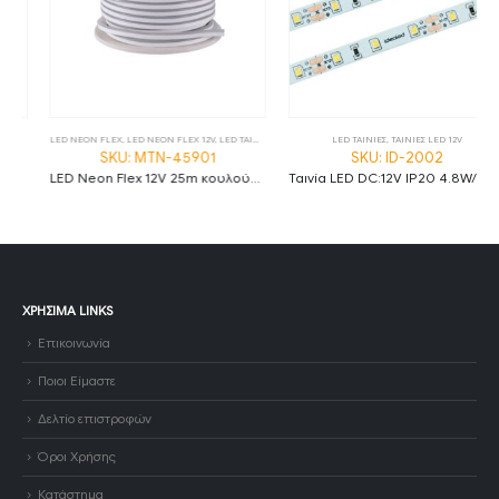
LED NEON FLEX
,
LED NEON FLEX 12V
,
LED ΤΑΙΝΙΕΣ
LED ΤΑΙΝΙΕΣ
,
ΤΑΙΝΙΕΣ LED 12V
SKU: MTN-45901
SKU: ID-2002
LED Neon Flex 12V 25m κουλούρα 6W/m ψυχρό λευκό
Ταινία LED DC:12V IP20 4.8W/m Θερμό λευκό 3000K 60LED/m
ΧΡΉΣΙΜΑ LINKS
Επικοινωνία
Ποιοι Είμαστε
Δελτίο επιστροφών
Όροι Χρήσης
Κατάστημα