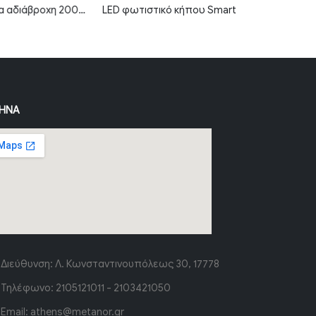
LED καμπάνα αδιάβροχη 200W ψυχρό λευκό 6000K 120° MTN-82171
LED φωτιστικό κήπου Smart 6W RGB+CCT IP66 MTN-3003
ΉΝΑ
Διεύθυνση:
Λ. Κωνσταντινουπόλεως 30, 17778
Τηλέφωνο:
2105121011 - 2103421050
Email:
athens@metanor.gr