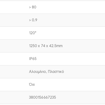
> 80
> 0.9
120°
1250 x 74 x 42.5mm
IP65
Αλουμίνιο, Πλαστικό
Όχι
3800156667235