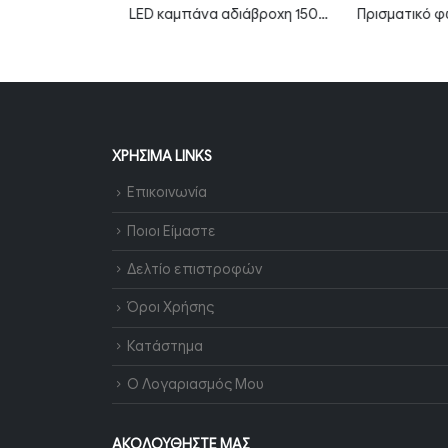
Πρισματικό φωτιστικό LED 10W 6000K ψυχρό λευκό 30cm IP20 MTN-66711
LED καμπάνα αδιάβροχη 150W ψυχρό λευκό 6000K 120° MTN-82151
ΧΡΉΣΙΜΑ LINKS
Επικοινωνία
Ποιοι Είμαστε
Δελτίο επιστροφών
Όροι Χρήσης
Κατάστημα
Ο Λογαριασμός Μου
ΑΚΟΛΟΥΘΉΣΤΕ ΜΑΣ