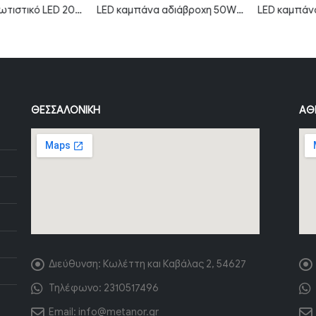
Πρισματικό φωτιστικό LED 20W 2800K θερμό λευκό 60cm IP20 MTN-66761
LED καμπάνα αδιάβροχη 50W ψυχρό λευκό 6000K 120° MTN-82111
ΘΕΣΣΑΛΟΝΊΚΗ
ΑΘ
Διεύθυνση:
Κωλέττη και Καβάλας 2, 54627
Τηλέφωνο:
2310517496
Email:
info@metanor.gr