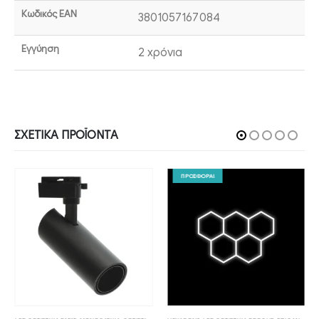
Κωδικός EAN
3801057167084
Εγγύηση
2 χρόνια
ΣΧΕΤΙΚΆ ΠΡΟΪΌΝΤΑ
ΠΡΟΣΦΟΡΑ!