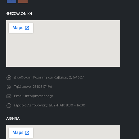
ΘΕΣΣΑΛΟΝΊΚΗ
Διεύθυνση:
Κωλέττη και Καβάλας 2, 54627
Τηλέφωνο:
2310517496
Email:
info@metanor.gr
Ωράριο Λειτουργίας:
ΔΕΥ-ΠΑΡ: 8:30 - 16:30
ΑΘΉΝΑ