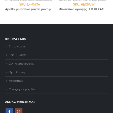
LED ΦΩΤΙΣΤΙΚΑ ΡΑΓΑΣ
,
ΜΟΝΟΦΑΣΙΚΑ
,
ΦΩΤΙΣΤΙΚΑ
HEXAGONS
,
LED ΦΩΤΙΣΤΙΚΑ ΟΡΟΦΗΣ
,
ΕΠΙΦΑΝΕΙΑΚΑ
SKU: LF-0676
SKU: HEX5CW
Apollo φωτιστικό ράγας μονοφασικό LED COB 30W 4000Κ με μαύρο σώμα
Φωτιστικό οροφής LED HEXAGON 5 192W 6500K με λευκό σώμα
ΧΡΉΣΙΜΑ LINKS
Επικοινωνία
Ποιοι Είμαστε
Δελτίο επιστροφών
Όροι Χρήσης
Κατάστημα
Ο Λογαριασμός Μου
ΑΚΟΛΟΥΘΉΣΤΕ ΜΑΣ