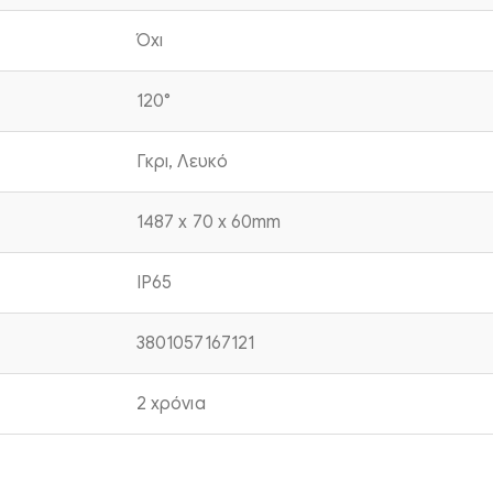
Όχι
120°
Γκρι, Λευκό
1487 x 70 x 60mm
IP65
3801057167121
2 χρόνια