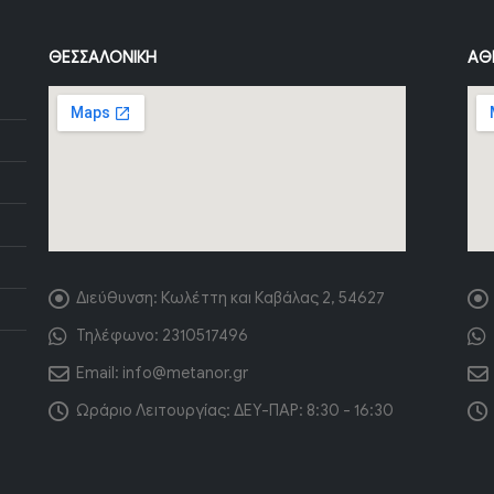
ΘΕΣΣΑΛΟΝΊΚΗ
ΑΘ
Διεύθυνση:
Κωλέττη και Καβάλας 2, 54627
Τηλέφωνο:
2310517496
Email:
info@metanor.gr
Ωράριο Λειτουργίας:
ΔΕΥ-ΠΑΡ: 8:30 - 16:30