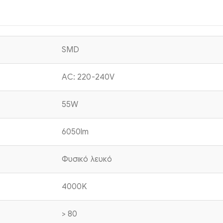
SMD
AC: 220-240V
55W
6050lm
Φυσικό λευκό
4000K
> 80