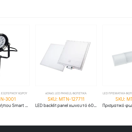
Α ΕΞΩΤΕΡΙΚΟΥ ΧΩΡΟΥ
60X60
,
LED PANELS
,
ΦΩΤΙΣΤΙΚΑ
LED ΠΡΙΣΜΑΤΙΚΑ ΦΩΤ
TN-3001
SKU: MTN-127711
SKU: M
LED φωτιστικό κήπου Smart 9W RGB+CCT IP66 MTN-3001
LED backlit panel χωνευτό 60×60 36W 6000K ψυχρό λευκό 120lm/W