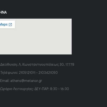
ΉΝΑ
Διεύθυνση:
Λ. Κωνσταντινουπόλεως 30, 17778
Τηλέφωνο:
2105121011 - 2103421050
Email:
athens@metanor.gr
Ωράριο Λειτουργίας:
ΔΕΥ-ΠΑΡ: 8:30 - 16:30