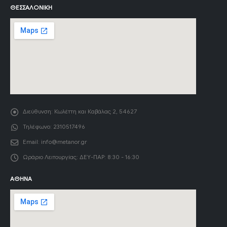
ΘΕΣΣΑΛΟΝΊΚΗ
Διεύθυνση:
Κωλέττη και Καβάλας 2, 54627
Τηλέφωνο:
2310517496
Email:
info@metanor.gr
Ωράριο Λειτουργίας:
ΔΕΥ-ΠΑΡ: 8:30 - 16:30
ΑΘΉΝΑ