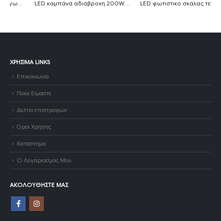
LED καμπάνα αδιάβροχη 200W ψυχρό λευκό 6000K 120° MTN-82171
LED φωτιστικό σκάλας τετράγωνο 3W 3000K θερμό λευκό με λευκό σώμα IP65
ΧΡΉΣΙΜΑ LINKS
Επικοινωνία
Ποιοι Είμαστε
Δελτίο επιστροφών
Όροι Χρήσης
Κατάστημα
Ο Λογαριασμός Μου
ΑΚΟΛΟΥΘΉΣΤΕ ΜΑΣ