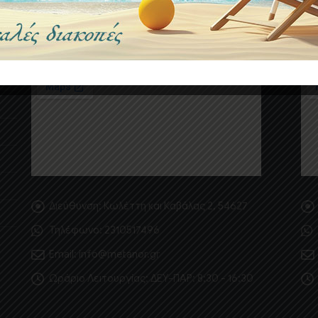
ΘΕΣΣΑΛΟΝΊΚΗ
ΑΘ
Διεύθυνση:
Κωλέττη και Καβάλας 2, 54627
Τηλέφωνο:
2310517496
Email:
info@metanor.gr
Ωράριο Λειτουργίας:
ΔΕΥ-ΠΑΡ: 8:30 - 16:30