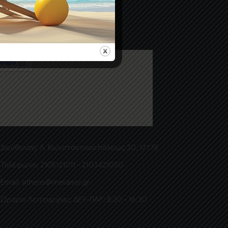
ΉΝΑ
Διεύθυνση:
Λ. Κωνσταντινουπόλεως 30, 17778
Τηλέφωνο:
2105121011 - 2103421050
Email:
athens@metanor.gr
Ωράριο Λειτουργίας:
ΔΕΥ-ΠΑΡ: 8:30 - 16:30