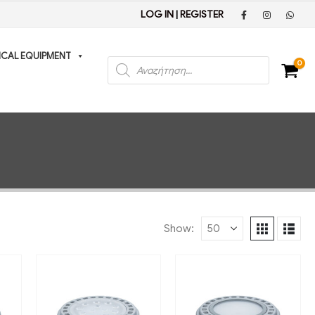
LOG IN
|
REGISTER
ICAL EQUIPMENT
Products
0
search
Show: