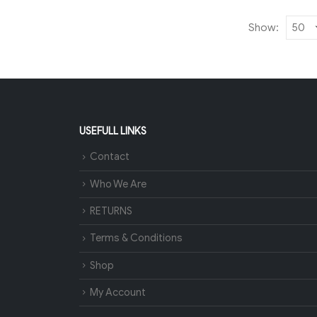
Show:
USEFULL LINKS
Contact
Who We Are
RETURNS
Terms & Conditions
Shop
My Account