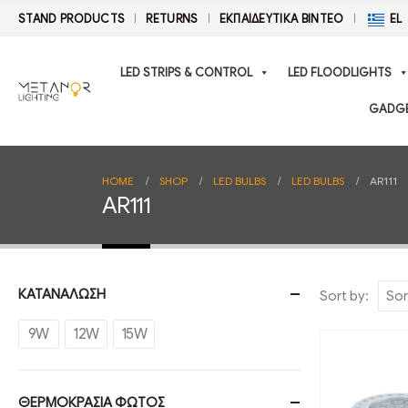
STAND PRODUCTS
RETURNS
ΕΚΠΑΙΔΕΥΤΙΚΑ ΒΙΝΤΕΟ
EL
LED STRIPS & CONTROL
LED FLOODLIGHTS
GADG
HOME
SHOP
LED BULBS
LED BULBS
AR111
AR111
ΚΑΤΑΝΑΛΩΣΗ
Sort by:
9W
12W
15W
ΘΕΡΜΟΚΡΑΣΙΑ ΦΩΤΟΣ