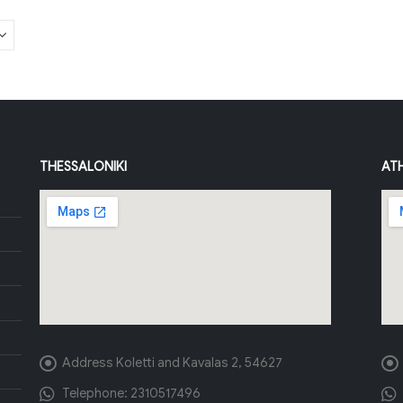
THESSALONIKI
AT
Address
Koletti and Kavalas 2, 54627
Telephone:
2310517496