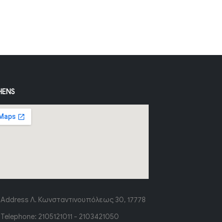
HENS
Address
Λ. Κωνσταντινουπόλεως 30, 17778
Telephone:
2105121011 - 2103421050