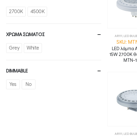
2700K
4500K
ΧΡΩΜΑ ΣΩΜΑΤΟΣ
AR111
,
LED BULB
SKU: MT
Grey
White
LED λάμπα A
15W 2700K θ
MTN-1
DIMMABLE
Yes
No
AR111
,
LED BULB