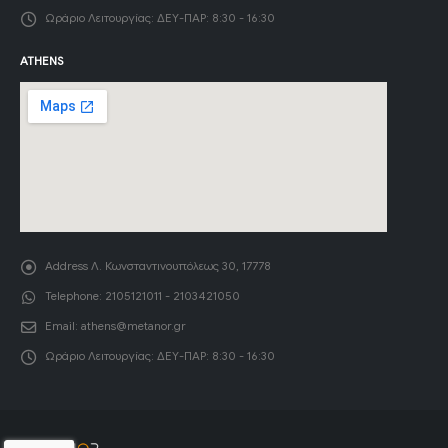
Ωράριο Λειτουργίας:
ΔΕΥ-ΠΑΡ: 8:30 - 16:30
ATHENS
Address
Λ. Κωνσταντινουπόλεως 30, 17778
Telephone:
2105121011 - 2103421050
Email:
athens@metanor.gr
Ωράριο Λειτουργίας:
ΔΕΥ-ΠΑΡ: 8:30 - 16:30