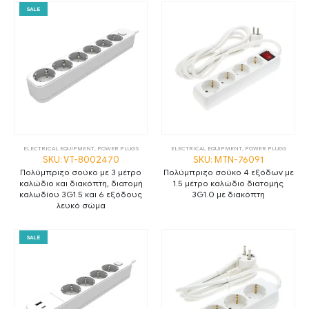
SALE
ELECTRICAL EQUIPMENT
,
POWER PLUGS
ELECTRICAL EQUIPMENT
,
POWER PLUGS
SKU: VT-8002470
SKU: MTN-76091
Πολύμπριζο σούκο με 3 μέτρο
Πολύμπριζο σούκο 4 εξόδων με
καλώδιο και διακόπτη, διατομή
1.5 μέτρο καλώδιο διατομής
καλωδίου 3G1.5 και 6 εξόδους
3G1.0 με διακόπτη
λευκό σώμα
SALE