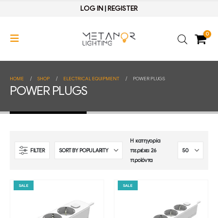
LOG IN
|
REGISTER
0
HOME
SHOP
ELECTRICAL EQUIPMENT
POWER PLUGS
POWER PLUGS
Η κατηγορία
FILTER
περιέχει 26
προϊόντα
SALE
SALE