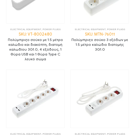
ELECTRICAL EQUIPMENT
,
POWER PLUGS
ELECTRICAL EQUIPMENT
,
POWER PLUGS
SKU: VT-8002480
SKU: MTN-76011
Πολύμπριζο σούκο με 1.5 μέτρo
Πολύμπριζο σούκο 3 εξόδων με
καλώδιο και διακόπτη, διατομή
1.5 μέτρο καλώδιο διατομής
καλωδίου 3G1.0, 4 εξόδους, 1
3G1.0
θύρα USB και 1 θύρα Type C
λευκό σώμα
ELECTRICAL EQUIPMENT
,
POWER PLUGS
ELECTRICAL EQUIPMENT
,
POWER PLUGS