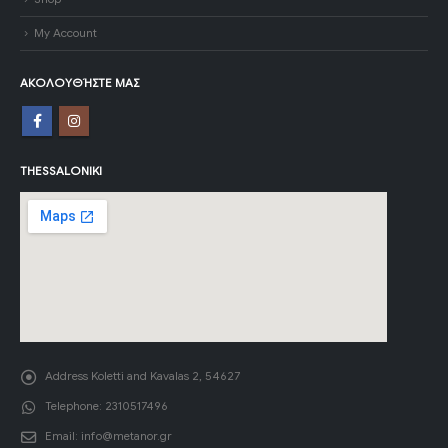
My Account
ΑΚΟΛΟΥΘΉΣΤΕ ΜΑΣ
THESSALONIKI
Address
Koletti and Kavalas 2, 54627
Telephone:
2310517496
Email:
info@metanor.gr