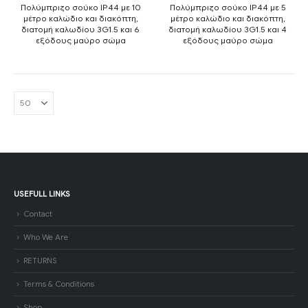
Πολύμπριζο σούκο IP44 με 10
Πολύμπριζο σούκο IP44 με 5
μέτρo καλώδιο και διακόπτη,
μέτρo καλώδιο και διακόπτη,
διατομή καλωδίου 3G1.5 και 6
διατομή καλωδίου 3G1.5 και 4
εξόδους μαύρο σώμα
εξόδους μαύρο σώμα
USEFULL LINKS
Contact
Who We Are
RETURNS
Terms & Conditions
Shop