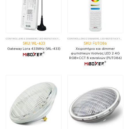
CONTROLLERS & DIMMERS
,
LED ΦΩΤΙΣΤΙΚΑ ΥΠΟΒΡΥΧΙΑ
CONTROLLERS & DIMMERS
,
RECEIVERS
,
LED STRIP CONTROL
,
LED ΦΩΤΙΣΤΙΚΑ ΥΠΟΒΡΥΧΙΑ
,
LUMINAIRES
SKU: WL-433
SKU: FUT086
Gateway Lora 433MHz (WL-433)
Χειριστήριο και dimmer
φωτιστικών πισίνας LED 2.4G
RGB+CCT 8 καναλιών (FUT086)