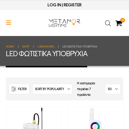
LOG IN
|
REGISTER
0
HOME
SHOP
LUMINAIRES
LED ΦΩΤΙΣΤΙΚΑ ΥΠΟΒΡΥΧΙΑ
LED ΦΩΤΙΣΤΙΚΑ ΥΠΟΒΡΥΧΙΑ
Η κατηγορία
FILTER
περιέχει 7
προϊόντα