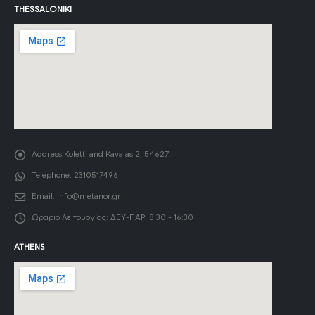
THESSALONIKI
Address
Koletti and Kavalas 2, 54627
Telephone:
2310517496
Email:
info@metanor.gr
Ωράριο Λειτουργίας:
ΔΕΥ-ΠΑΡ: 8:30 - 16:30
ATHENS