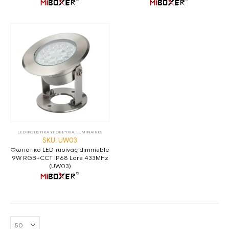
LED ΦΩΤΙΣΤΙΚΑ ΥΠΟΒΡΥΧΙΑ
,
LUMINAIRES
SKU: UW03
Φωτιστικό LED πισίνας dimmable
9W RGB+CCT IP68 Lora 433MHz
(UW03)