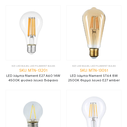
E27
,
LED BULBS
,
LED FILAMENT BULBS
E27
,
LED BULBS
,
LED FILAMENT BULBS
SKU: MTN-13201
SKU: MTN-13051
LED λάμπα filament E27 A60 14W
LED λάμπα filament ST64 8W
4500K φυσικό λευκό διάφανο
2500K θερμό λευκό E27 amber