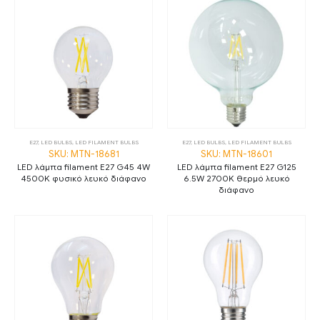
E27
,
LED BULBS
,
LED FILAMENT BULBS
E27
,
LED BULBS
,
LED FILAMENT BULBS
SKU: MTN-18681
SKU: MTN-18601
LED λάμπα filament E27 G45 4W
LED λάμπα filament E27 G125
4500K φυσικό λευκό διάφανο
6.5W 2700K θερμό λευκό
διάφανο