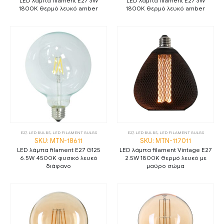
LED λάμπα filament E27 3W
LED λάμπα filament E27 3W
1800K θερμό λευκό amber
1800K θερμό λευκό amber
E27
,
LED BULBS
,
LED FILAMENT BULBS
E27
,
LED BULBS
,
LED FILAMENT BULBS
SKU: MTN-18611
SKU: MTN-117011
LED λάμπα filament E27 G125
LED λάμπα filament Vintage E27
6.5W 4500K φυσικό λευκό
2.5W 1800K θερμό λευκό με
διάφανο
μαύρο σώμα