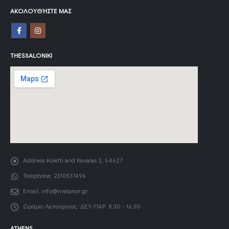
ΑΚΟΛΟΥΘΉΣΤΕ ΜΑΣ
THESSALONIKI
Address
Koletti and Kavalas 2, 54627
Telephone:
2310517496
Email:
info@metanor.gr
Ωράριο Λειτουργίας:
ΔΕΥ-ΠΑΡ: 8:30 - 16:30
ATHENS