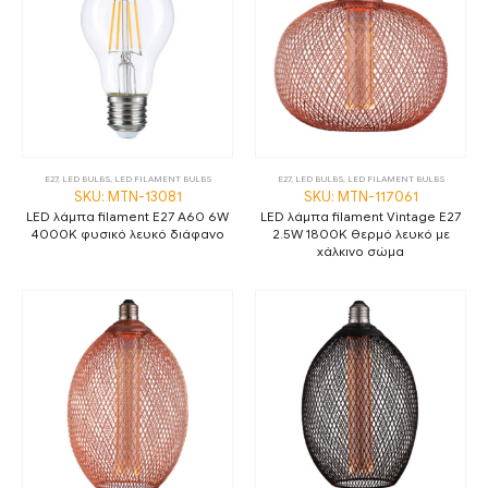
E27
,
LED BULBS
,
LED FILAMENT BULBS
E27
,
LED BULBS
,
LED FILAMENT BULBS
SKU: MTN-13081
SKU: MTN-117061
LED λάμπα filament E27 A60 6W
LED λάμπα filament Vintage E27
4000K φυσικό λευκό διάφανο
2.5W 1800K θερμό λευκό με
χάλκινο σώμα