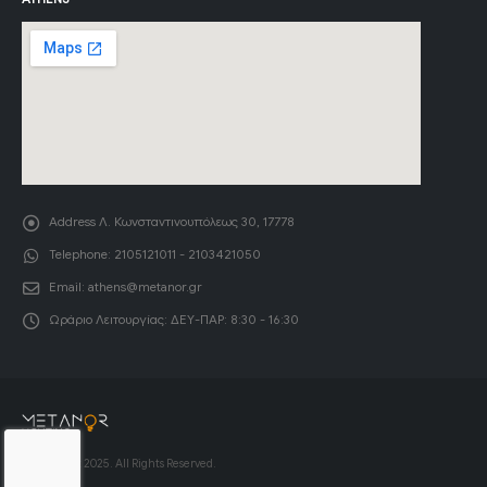
Address
Λ. Κωνσταντινουπόλεως 30, 17778
Telephone:
2105121011 - 2103421050
Email:
athens@metanor.gr
Ωράριο Λειτουργίας:
ΔΕΥ-ΠΑΡ: 8:30 - 16:30
© Copyright 2025. All Rights Reserved.