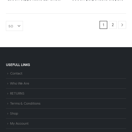
1
2
USEFULL LINKS
Contact
Who We Are
RETURNS
Terms & Conditions
Shop
My Account