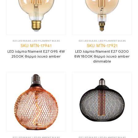
E27
,
LED BULBS
,
LED FILAMENT BULBS
E27
,
LED BULBS
,
LED FILAMENT BULBS
SKU: MTN-17941
SKU: MTN-17921
LED λάμπα filament E27 G95 4W
LED λάμπα filament E27 G200
2500K θερμό λευκό amber
8W 1800K θερμό λευκό amber
dimmable
E27
,
LED BULBS
,
LED FILAMENT BULBS
E27
,
LED BULBS
,
LED FILAMENT BULBS