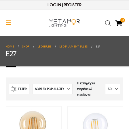
LOG IN
|
REGISTER
0
HOME
SHOP
LED BULBS
LED FILAMENT BULBS
E27
E27
Η κατηγορία
FILTER
περιέχει 67
προϊόντα